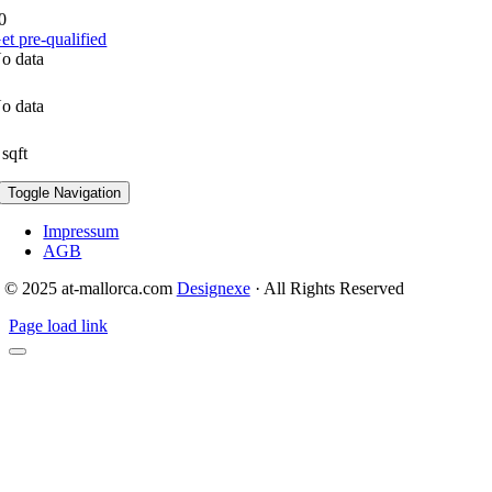
0
et pre-qualified
o data
o data
 sqft
Toggle Navigation
Impressum
AGB
© 2025 at-mallorca.com
Designexe
· All Rights Reserved
Page load link