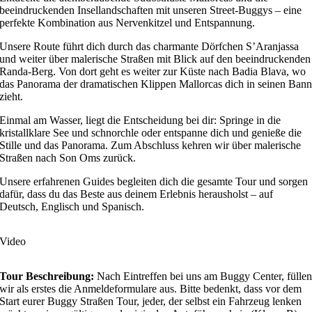
beeindruckenden Insellandschaften mit unseren Street-Buggys – eine
perfekte Kombination aus Nervenkitzel und Entspannung.
Unsere Route führt dich durch das charmante Dörfchen S’Aranjassa
und weiter über malerische Straßen mit Blick auf den beeindruckenden
Randa-Berg. Von dort geht es weiter zur Küste nach Badia Blava, wo
das Panorama der dramatischen Klippen Mallorcas dich in seinen Ban
zieht.
Einmal am Wasser, liegt die Entscheidung bei dir: Springe in die
kristallklare See und schnorchle oder entspanne dich und genieße die
Stille und das Panorama. Zum Abschluss kehren wir über malerische
Straßen nach Son Oms zurück.
Unsere erfahrenen Guides begleiten dich die gesamte Tour und sorgen
dafür, dass du das Beste aus deinem Erlebnis herausholst – auf
Deutsch, Englisch und Spanisch.
Video
Tour Beschreibung:
Nach Eintreffen bei uns am Buggy Center, fülle
wir als erstes die Anmeldeformulare aus. Bitte bedenkt, dass vor dem
Start eurer Buggy Straßen Tour, jeder, der selbst ein Fahrzeug lenken