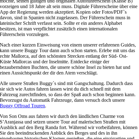
möchte, seinen gültigen und originalen Autoführerschein (Klasse B)
vorzeigen und 18 Jahre alt sein muss. Digitale Führerscheine über eine
App der Regierung werden akzeptiert. Kopien oder Fotos/PDF`s
davon, sind in Spanien nicht zugelassen. Der Führerschein muss in
lateinischer Schrift verfasst sein. Sollte er ein anderes Alphabet
besitzen, ist man verpflichtet zusätzlich einen internationalen
Führerschein vorzulegen.
Nach einer kurzen Einweisung von einem unserer erfahrenen Guides,
kann unsere Buggy Tour dann auch schon starten. Erlebe mit uns das
echte Mallorca, auf den schönsten Strecken entlang der Süd- Ost-
Küste Mallorcas und der Inselmitte. Entdecke einige der
bezauberndsten Buchten, die unsere schöne Insel zu bieten hat und
einen Aussichtspunkt der dir den Atem verschlägt.
Alle unsere Straßen Buggy`s sind mit Gangschaltung. Dadurch dass
sie sich wie Autos fahren lassen wirst du dich schnell mit dem
Fahrzeug zurechtfinden, so dass der Spaß auch schon beginnen kann.
Bevorzugst du Automatik Fahrzeuge, dann versuch doch unsere
Buggy Offroad Touren
.
Von Son Oms aus fahren wir durch den ländlichen Charme von
S’Aranjassa und setzen unsere Tour auf malerischen Straßen mit
Ausblick auf den Berg Randa fort. Während wir vorbeifahren, können
Sie den beeindruckenden Anblick des Berges und des in ihn
eingebauten historischen Klosters genießen, die eine einzigartige und