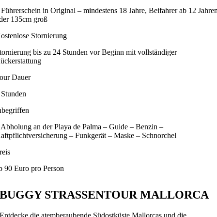
 Führerschein in Original – mindestens 18 Jahre, Beifahrer ab 12 Jahre
der 135cm groß
ostenlose Stornierung
tornierung bis zu 24 Stunden vor Beginn mit vollständiger
ückerstattung
our Dauer
 Stunden
nbegriffen
 Abholung an der Playa de Palma – Guide – Benzin –
aftpflichtversicherung – Funkgerät – Maske – Schnorchel
reis
b 90 Euro pro Person
BUGGY STRASSENTOUR MALLORCA
Entdecke die atemberaubende Südostküste Mallorcas und die