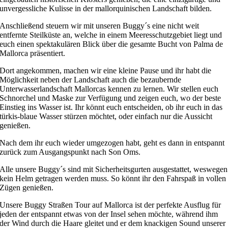
unvergessliche Kulisse in der mallorquinischen Landschaft bilden.
Anschließend steuern wir mit unseren Buggy´s eine nicht weit
entfernte Steilküste an, welche in einem Meeresschutzgebiet liegt und
euch einen spektakulären Blick über die gesamte Bucht von Palma de
Mallorca präsentiert.
Dort angekommen, machen wir eine kleine Pause und ihr habt die
Möglichkeit neben der Landschaft auch die bezaubernde
Unterwasserlandschaft Mallorcas kennen zu lernen. Wir stellen euch
Schnorchel und Maske zur Verfügung und zeigen euch, wo der beste
Einstieg ins Wasser ist. Ihr könnt euch entscheiden, ob ihr euch in das
türkis-blaue Wasser stürzen möchtet, oder einfach nur die Aussicht
genießen.
Nach dem ihr euch wieder umgezogen habt, geht es dann in entspannt
zurück zum Ausgangspunkt nach Son Oms.
Alle unsere Buggy´s sind mit Sicherheitsgurten ausgestattet, weswegen
kein Helm getragen werden muss. So könnt ihr den Fahrspaß in vollen
Zügen genießen.
Unsere Buggy Straßen Tour auf Mallorca ist der perfekte Ausflug für
jeden der entspannt etwas von der Insel sehen möchte, während ihm
der Wind durch die Haare gleitet und er dem knackigen Sound unserer