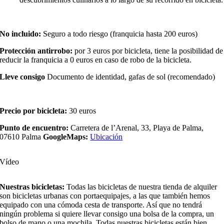
No incluido:
Seguro a todo riesgo (franquicia hasta 200 euros)
Protección antirrobo:
por 3 euros por bicicleta, tiene la posibilidad de
reducir la franquicia a 0 euros en caso de robo de la bicicleta.
Lleve consigo
Documento de identidad, gafas de sol (recomendado)
Precio por bicicleta:
30 euros
Punto de encuentro:
Carretera de l’Arenal, 33, Playa de Palma,
07610 Palma
GoogleMaps:
Ubicación
Vídeo
Nuestras bicicletas:
Todas las bicicletas de nuestra tienda de alquiler
son bicicletas urbanas con portaequipajes, a las que también hemos
equipado con una cómoda cesta de transporte. Así que no tendrá
ningún problema si quiere llevar consigo una bolsa de la compra, un
bolso de mano o una mochila. Todas nuestras bicicletas están bien