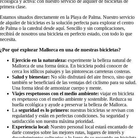
ecológica y activa: con nuestro servicio de alquiler de bicicletas de
primera clase.
Estamos situados directamente en la Playa de Palma. Nuestro servicio
de alquiler de bicicletas es la solución perfecta para explorar el centro
de Palma o la catedral desde aquí. Sencillo y sin complicaciones,
recibirá de nosotros una bicicleta en perfecto estado, con todo lo que
necesita.
¿Por qué explorar Mallorca en una de nuestras bicicletas?
Ejercicio en la naturaleza:
experimente la belleza natural de
Mallorca de una forma única. En bicicleta podrá conocer de
cerca los idílicos paisajes y las pintorescas carreteras costeras.
Salud y bienestar:
No sólo disfrutará del aire fresco, sino que
también se beneficiará de las ventajas del ciclismo para su salud.
Una forma ideal de armonizar cuerpo y mente.
Viajes respetuosos con el medio ambiente:
viajar en bicicleta
es respetuoso con el medio ambiente y sostenible. Reduzca su
huella ecológica y ayude a preservar la belleza de Mallorca.
La
seguridad es lo primero:
nuestras bicicletas se revisan con
regularidad y están en perfectas condiciones. Su seguridad y
satisfacción son nuestra máxima prioridad.
Experiencia local:
Nuestro personal local estará encantado de
darle consejos sobre las mejores rutas, lugares de interés y
descubrimientos culinarios a lo largo de su recorrido en bicicleta.